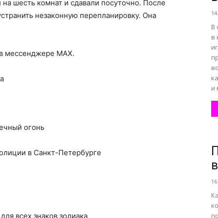
и на шесть комнат и сдавали посуточно. После
14
устранить незаконную перепланировку. Она
В
в
и
 в мессенджере MAX.
п
в
ка
а
и 
ечный огонь
полиции в Санкт-Петербурге
в
16
К
к
, для всех знаков зодиака
п