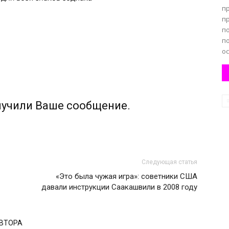
п
п
п
п
ос
лучили Ваше сообщение.
Следующая статья
«Это была чужая игра»: советники США
давали инструкции Саакашвили в 2008 году
АВТОРА