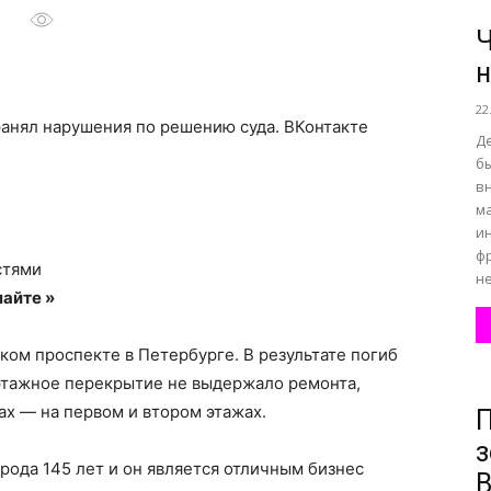
Ч
н
все
22
ранял нарушения по решению суда.
ВКонтакте
Д
бы
вн
м
о
и
ф
стями
не
айте »
ом проспекте в Петербурге. В результате погиб
нем
этажное перекрытие не выдержало ремонта,
ах — на первом и втором этажах.
П
з
орода 145 лет и он является отличным бизнес
В