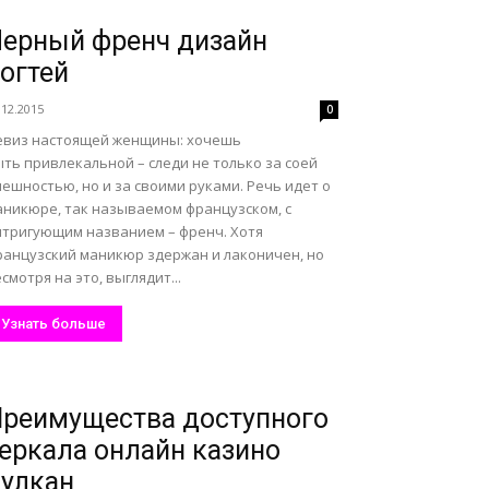
ерный френч дизайн
огтей
.12.2015
0
евиз настоящей женщины: хочешь
ть привлекальной – следи не только за соей
ешностью, но и за своими руками. Речь идет о
аникюре, так называемом французском, с
нтригующим названием – френч. Хотя
ранцузский маникюр здержан и лаконичен, но
смотря на это, выглядит...
Узнать больше
реимущества доступного
еркала онлайн казино
улкан