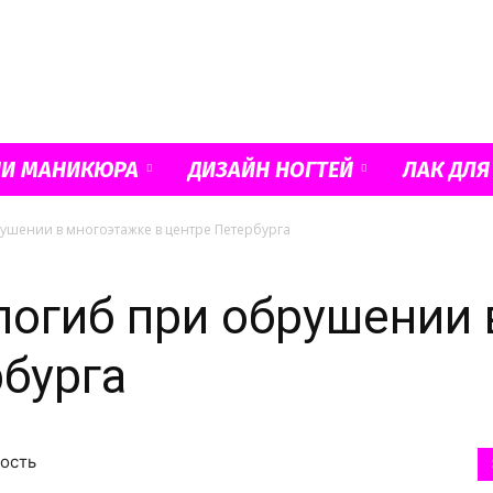
Французский
ИИ МАНИКЮРА
ДИЗАЙН НОГТЕЙ
ЛАК ДЛЯ
ушении в многоэтажке в центре Петербурга
маникюр
погиб при обрушении 
рбурга
и
вость