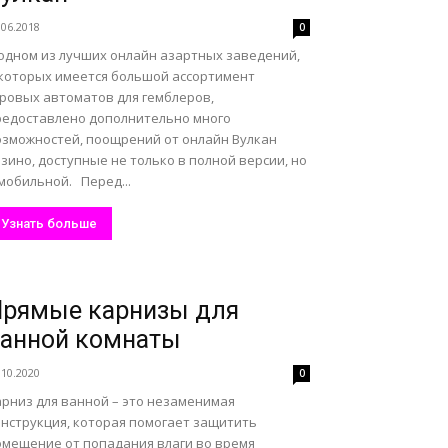
.06.2018
0
 одном из лучших онлайн азартных заведений,
 которых имеется большой ассортимент
гровых автоматов для гемблеров,
редоставлено дополнительно много
озможностей, поощрений от онлайн Вулкан
зино, доступные не только в полной версии, но
мобильной. Перед...
Узнать больше
Прямые карнизы для
анной комнаты
.10.2020
0
арниз для ванной – это незаменимая
онструкция, которая помогает защитить
омещение от попадания влаги во время