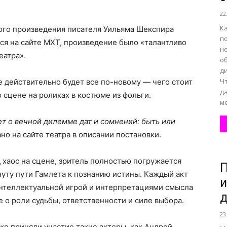
22
Ка
го произведения писателя Уильяма Шекспира
по
ся на сайте МХТ, произведение было «талантливо
н
еатра».
о
ди
Ч
е действительно будет все по-новому — чего стоит
д
 сцене на роликах в костюме из фольги.
ме
т о вечной дилемме дат и сомнений: быть или
но на сайте театра в описании постановки.
 хаос на сцене, зритель полностью погружается
уту пути Гамлета к познанию истины. Каждый акт
и
нтеллектуальной игрой и интерпретациями смысла
е о роли судьбы, ответственности и силе выбора.
23
е приняли участие такие актеры, как Андрей