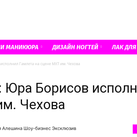
Французский
ИИ МАНИКЮРА
ДИЗАЙН НОГТЕЙ
ЛАК ДЛЯ
исполнил Гамлета на сцене МХТ им. Чехова
маникюр
 Юра Борисов исполн
им. Чехова
и
ия Алешина Шоу-бизнес Эксклюзив