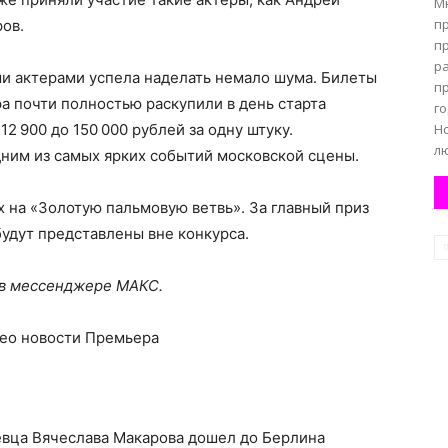
М
п
ов.
п
р
и актерами успела наделать немало шума. Билеты
п
ра почти полностью раскупили в день старта
г
2 900 до 150 000 рублей за одну штуку.
Но
лю
ним из самых ярких событий московской сцены.
х на «Золотую пальмовую ветвь». За главный приз
 будут представлены вне конкурса.
 в мессенджере МАКС.
ео новости Премьера
певца Вячеслава Макарова дошел до Берлина