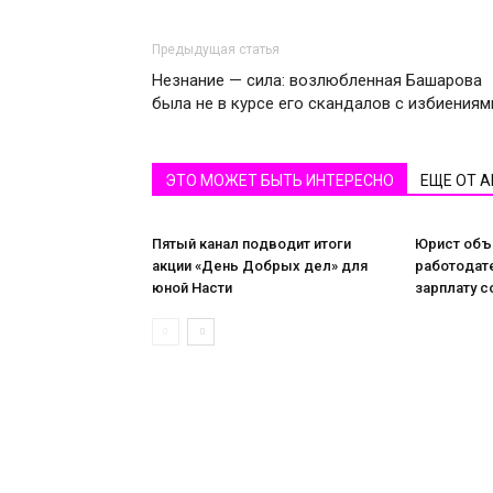
Предыдущая статья
Незнание — сила: возлюбленная Башарова
была не в курсе его скандалов с избиениям
ЭТО МОЖЕТ БЫТЬ ИНТЕРЕСНО
ЕЩЕ ОТ 
Пятый канал подводит итоги
Юрист объя
акции «День Добрых дел» для
работодат
юной Насти
зарплату с