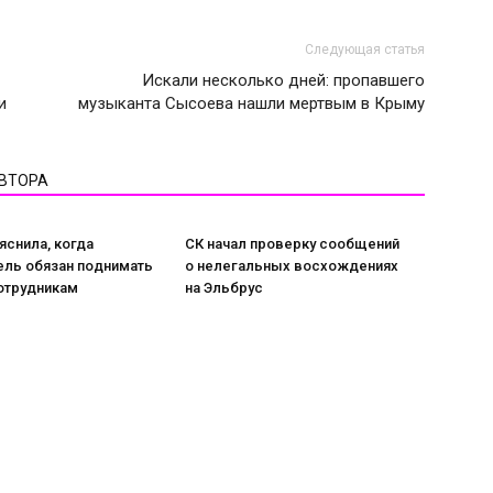
Следующая статья
Искали несколько дней: пропавшего
и
музыканта Сысоева нашли мертвым в Крыму
АВТОРА
снила, когда
СК начал проверку сообщений
ель обязан поднимать
о нелегальных восхождениях
отрудникам
на Эльбрус