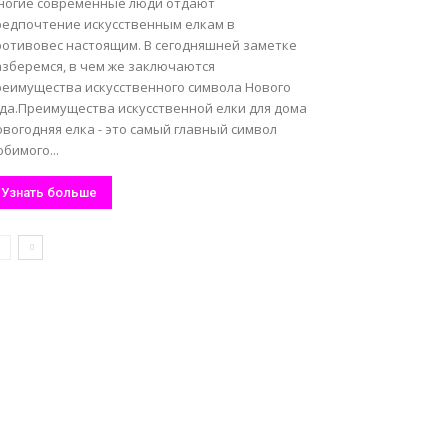
ногие современные люди отдают
редпочтение искусственным елкам в
ротивовес настоящим. В сегодняшней заметке
азберемся, в чем же заключаются
реимущества искусственного символа Нового
ода.Преимущества искусственной елки для дома
вогодняя елка - это самый главный символ
бимого...
Узнать больше