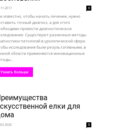
.11.2017
0
к известно, чтобы начать лечение, нужно
ставить точный диагноз, а для этого
еобходимо провести диагностическое
бследование. Существуют различные методы
агностики патологий в урологической сфере.
тобы исследования были результативными, в
анной области применяются инновационные
тоды...
Узнать больше
Преимущества
скусственной елки для
дома
.03.2020
0