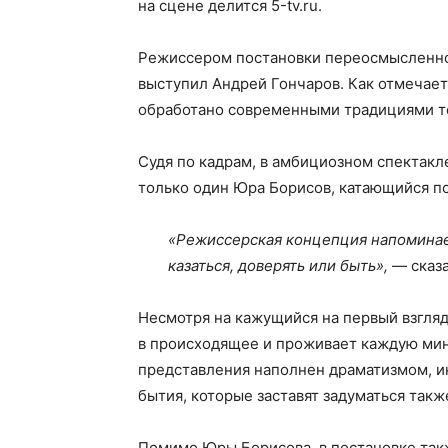
на сцене делится 5-tv.ru.
Режиссером постановки переосмысленно
выступил Андрей Гончаров. Как отмечает
обработано современными традициями т
Судя по кадрам, в амбициозном спектакл
только один Юра Борисов, катающийся по
«Режиссерская концепция напоминае
казаться, доверять или быть»,
— сказа
Несмотря на кажущийся на первый взгляд
в происходящее и проживает каждую мин
представления наполнен драматизмом, и
бытия, которые заставят задуматься такж
Помимо Юры Борисова, в постановке такж