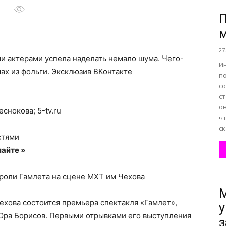
П
м
все
27
и актерами успела наделать немало шума. Чего-
И
мах из фольги.
Эксклюзив ВКонтакте
п
с
с
о
он
снокова; 5-tv.ru
ч
ск
стями
айте »
нем
роли Гамлета на сцене МХТ им Чехова
М
Чехова состоится премьера спектакля «Гамлет»,
у
 Юра Борисов. Первыми отрывками его выступления
з