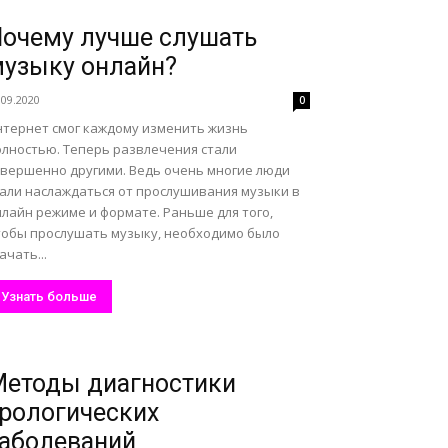
очему лучше слушать
узыку онлайн?
.09.2020
0
нтернет смог каждому изменить жизнь
олностью. Теперь развлечения стали
овершенно другими. Ведь очень многие люди
тали наслаждаться от прослушивания музыки в
лайн режиме и формате. Раньше для того,
тобы прослушать музыку, необходимо было
ачать...
Узнать больше
етоды диагностики
рологических
аболеваний