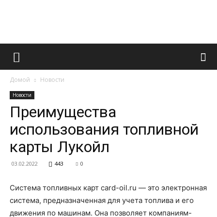
Французский
Домой
Новости
маникюр
Новости
Преимущества
использования топливной
и
карты Лукойл
03.02.2022
443
0
все
Система топливных карт card-oil.ru — это электронная
система, предназначенная для учета топлива и его
движения по машинам. Она позволяет компаниям-