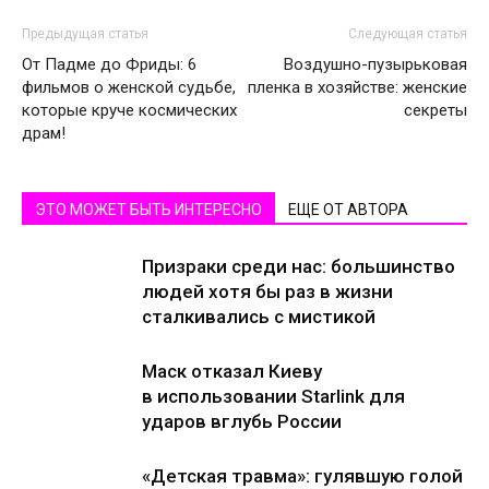
Предыдущая статья
Следующая статья
От Падме до Фриды: 6
Воздушно-пузырьковая
фильмов о женской судьбе,
пленка в хозяйстве: женские
которые круче космических
секреты
драм!
ЭТО МОЖЕТ БЫТЬ ИНТЕРЕСНО
ЕЩЕ ОТ АВТОРА
Призраки среди нас: большинство
людей хотя бы раз в жизни
сталкивались с мистикой
Маск отказал Киеву
в использовании Starlink для
ударов вглубь России
«Детская травма»: гулявшую голой