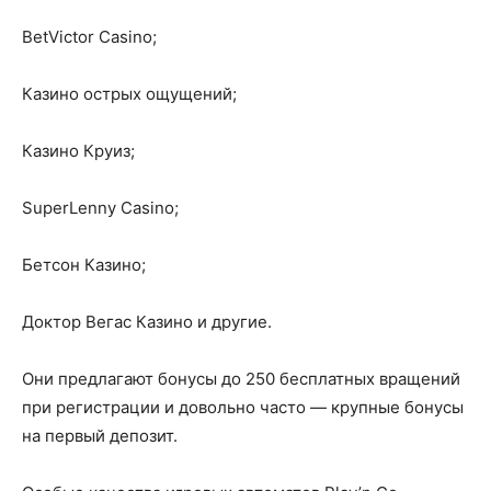
BetVictor Casino;
Казино острых ощущений;
Казино Круиз;
SuperLenny Casino;
Бетсон Казино;
Доктор Вегас Казино и другие.
Они предлагают бонусы до 250 бесплатных вращений
при регистрации и довольно часто — крупные бонусы
на первый депозит.