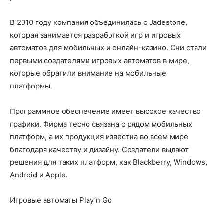
В 2010 году компания объединилась с Jadestone,
которая занимается разработкой игр и игровых
автоматов для мобильных и онлайн-казино. Они стали
первыми создателями игровых автоматов в мире,
которые обратили внимание на мобильные
платформы.
Программное обеспечение имеет высокое качество
графики. Фирма тесно связана с рядом мобильных
платформ, а их продукция известна во всем мире
благодаря качеству и дизайну. Создатели выдают
решения для таких платформ, как Blackberry, Windows,
Android и Apple.
Игровые автоматы Play’n Go