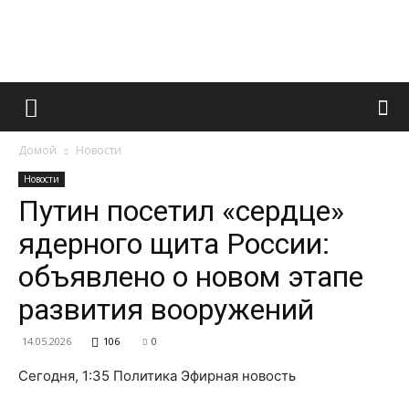
Французский
Домой
Новости
маникюр
Новости
Путин посетил «сердце»
ядерного щита России:
и
объявлено о новом этапе
развития вооружений
все
14.05.2026
106
0
Сегодня, 1:35 Политика Эфирная новость