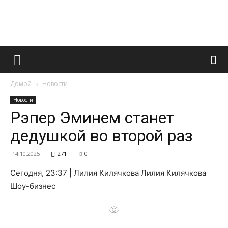
Французский
Домой
Новости
маникюр
Новости
Рэпер Эминем станет
дедушкой во второй раз
и
14.10.2025
271
0
Сегодня, 23:37 | Лилия Килячкова Лилия Килячкова
все
Шоу-бизнес