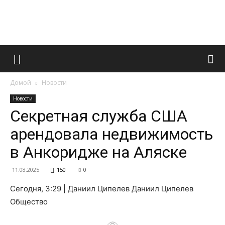
Французский
Домой
Новости
маникюр
Новости
Секретная служба США
арендовала недвижимость
и
в Анкоридже на Аляске
11.08.2025
150
0
все
Сегодня, 3:29 | Даниил Ципелев Даниил Ципелев
Общество