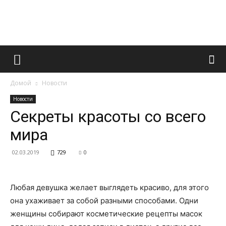
Французский
Домой
Новости
маникюр
Новости
Секреты красоты со всего
мира
и
02.03.2019
729
0
все
Любая девушка желает выглядеть красиво, для этого
она ухаживает за собой разными способами. Одни
женщины собирают косметические рецепты масок