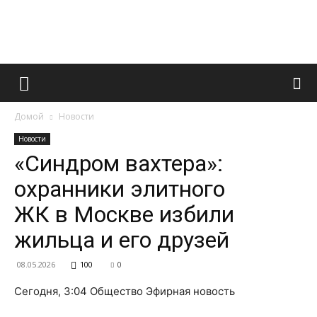
Французский
Домой
Новости
маникюр
Новости
«Синдром вахтера»:
охранники элитного
и
ЖК в Москве избили
жильца и его друзей
все
08.05.2026
100
0
Сегодня, 3:04 Общество Эфирная новость