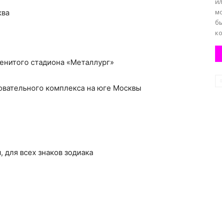
и
м
ква
б
ко
енитого стадиона «Металлург»
овательного комплекса на юге Москвы
я, для всех знаков зодиака