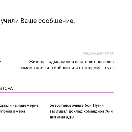
лучили Ваше сообщение.
Следующая статья
и
Житель Подмосковья шесть лет пытался
самостоятельно избавиться от атеромы в ухе
АВТОРА
казали на лицемерие
Безостановочные бои: Путин
понии и мэра
заслушал доклад командира 76-й
дивизии ВДВ