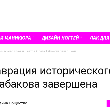
Французский
ИИ МАНИКЮРА
ДИЗАЙН НОГТЕЙ
ЛАК ДЛЯ
ического здания Театра Олега Табакова завершена
маникюр
аврация историческог
Табакова завершена
и
рзина Общество