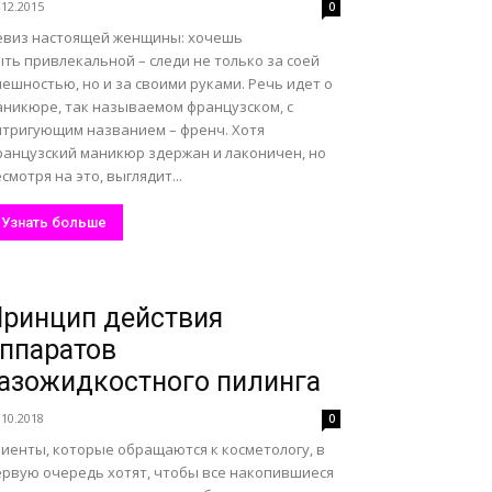
.12.2015
0
евиз настоящей женщины: хочешь
ть привлекальной – следи не только за соей
ешностью, но и за своими руками. Речь идет о
аникюре, так называемом французском, с
нтригующим названием – френч. Хотя
ранцузский маникюр здержан и лаконичен, но
смотря на это, выглядит...
Узнать больше
ринцип действия
ппаратов
азожидкостного пилинга
.10.2018
0
лиенты, которые обращаются к косметологу, в
ервую очередь хотят, чтобы все накопившиеся