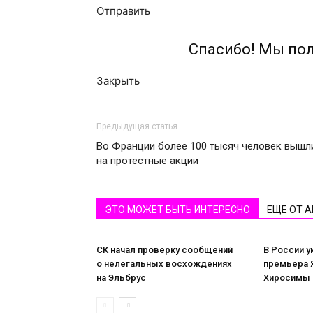
Отправить
Спасибо! Мы по
Закрыть
Предыдущая статья
Во Франции более 100 тысяч человек вышл
на протестные акции
ЭТО МОЖЕТ БЫТЬ ИНТЕРЕСНО
ЕЩЕ ОТ 
СК начал проверку сообщений
В России у
о нелегальных восхождениях
премьера Я
на Эльбрус
Хиросимы