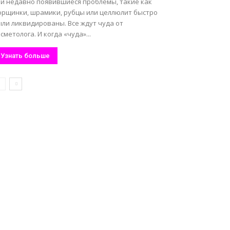
ли недавно появившиеся проблемы, такие как
орщинки, шрамики, рубцы или целлюлит быстро
ыли ликвидированы. Все ждут чуда от
сметолога. И когда «чуда»...
Узнать больше