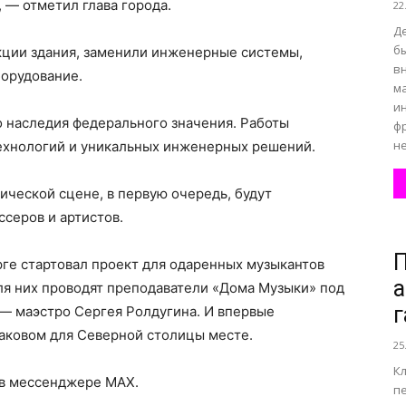
, — отметил глава города.
22
Д
бы
кции здания, заменили инженерные системы,
вн
борудование.
м
и
о наследия федерального значения. Работы
ф
не
ехнологий и уникальных инженерных решений.
ической сцене, в первую очередь, будут
серов и артистов.
П
урге стартовал проект для одаренных музыкантов
а
для них проводят преподаватели «Дома Музыки» под
г
 — маэстро Сергея Ролдугина. И впервые
наковом для Северной столицы месте.
25
К
 в мессенджере MAX.
п