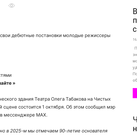
В
п
все
с
 свои дебютные постановки молодые режиссеры
16
П
з
м
о
у
По
стями
об
айте »
еского здания Театра Олега Табакова на Чистых
нем
й сцене состоится 1 октября. Об этом сообщил мэр
 в мессенджере MAX.
Ч
н
нно в 2025-м мы отмечаем 90-летие основателя