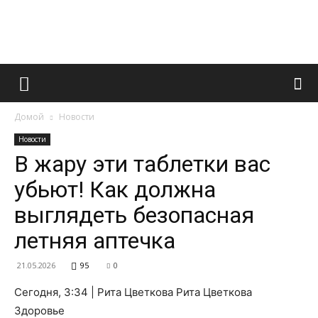
Французский
Домой
Новости
маникюр
Новости
В жару эти таблетки вас
убьют! Как должна
и
выглядеть безопасная
летняя аптечка
все
21.05.2026
95
0
Сегодня, 3:34 | Рита Цветкова Рита Цветкова
Здоровье