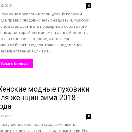
.12.2019
0
о времена правления французских королей
огда правил Людовик четырнадцатый, мужской
остюм стал достигать примерного образа того
остюма, который мы имеем на данный момент.
афтан становился короче, а панталоны
аменяли брюки. Под панталоны надевались
еимущественно чулки из...
Узнать больше
енские модные пуховики
ля женщин зима 2018
ода
.12.2017
0
 наступлением холодов каждая женщина
тремится одеться в теплые красивые вещи. Из