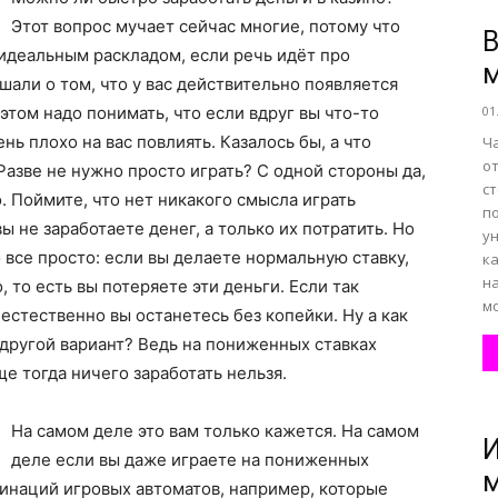
Этот вопрос мучает сейчас многие, потому что
В
идеальным раскладом, если речь идёт про
м
все
шали о том, что у вас действительно появляется
этом надо понимать, что если вдруг вы что-то
01
нь плохо на вас повлиять. Казалось бы, а что
Ч
о
Разве не нужно просто играть? С одной стороны да,
с
. Поймите, что нет никакого смысла играть
п
о
ы не заработаете денег, а только их потратить. Но
у
о все просто: если вы делаете нормальную ставку,
к
н
 то есть вы потеряете эти деньги. Если так
м
 естественно вы останетесь без копейки. Ну а как
 другой вариант? Ведь на пониженных ставках
нем
ще тогда ничего заработать нельзя.
На самом деле это вам только кажется. На самом
И
деле если вы даже играете на пониженных
бинаций игровых автоматов, например, которые