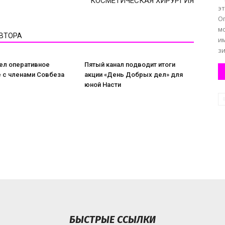
?
КОСМЕТИЧЕСКАЯ ХИРУРГИЯ
э
О
м
АВТОРА
и
зи
ел оперативное
Пятый канал подводит итоги
 с членами Совбеза
акции «День Добрых дел» для
юной Насти
БЫСТРЫЕ ССЫЛКИ