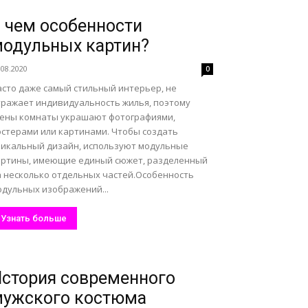
 чем особенности
одульных картин?
.08.2020
0
асто даже самый стильный интерьер, не
тражает индивидуальность жилья, поэтому
тены комнаты украшают фотографиями,
остерами или картинами. Чтобы создать
никальный дизайн, используют модульные
артины, имеющие единый сюжет, разделенный
а несколько отдельных частей.Особенность
одульных изображений...
Узнать больше
стория современного
мужского костюма