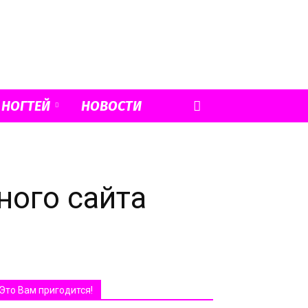
 НОГТЕЙ
НОВОСТИ
ного сайта
Это Вам пригодится!