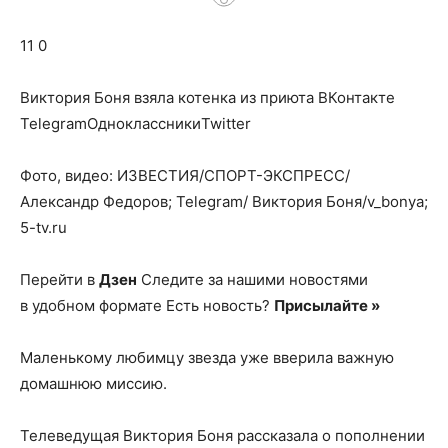
о
11 0
нем
Виктория Боня взяла котенка из приюта
ВКонтакте
TelegramОдноклассникиTwitter
Фото, видео: ИЗВЕСТИЯ/СПОРТ-ЭКСПРЕСС/
Александр Федоров; Telegram/ Виктория Боня/v_bonya;
5-tv.ru
Перейти в
Дзен
Следите за нашими новостями
в удобном формате Есть новость?
Присылайте »
Маленькому любимцу звезда уже вверила важную
домашнюю миссию.
Телеведущая Виктория Боня рассказала о пополнении