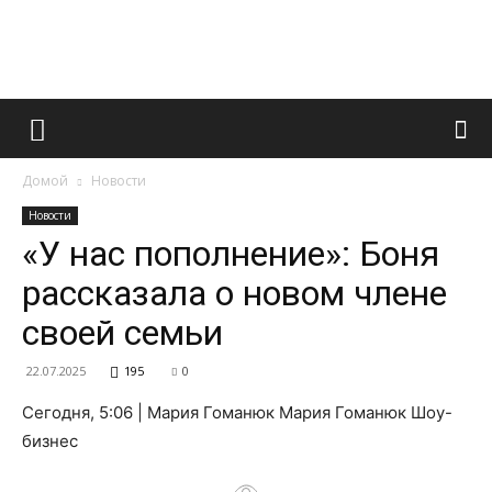
Французский
Домой
Новости
маникюр
Новости
«У нас пополнение»: Боня
рассказала о новом члене
и
своей семьи
22.07.2025
195
0
все
Сегодня, 5:06 | Мария Гоманюк Мария Гоманюк Шоу-
бизнес