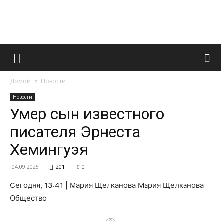
Французский
Домой
Новости
маникюр
Новости
Умер сын известного
писателя Эрнеста
и
Хемингуэя
04.09.2025
201
0
все
Сегодня, 13:41 | Мария Щелканова Мария Щелканова
Общество