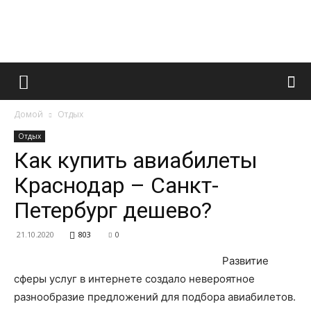
Французский
Домой
Отдых
маникюр
Отдых
Как купить авиабилеты
Краснодар – Санкт-
и
Петербург дешево?
21.10.2020
803
0
все
Развитие
сферы услуг в интернете создало невероятное
разнообразие предложений для подбора авиабилетов.