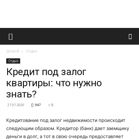
Французский
Домой
Отдых
маникюр
Отдых
Кредит под залог
квартиры: что нужно
и
знать?
27.07.2020
947
0
все
Кредитование под залог недвижимости происходит
следующим образом.
Кредитор (банк) дает заемщику
деньги в долг, а тот в свою очередь предоставляет