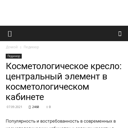
Французский
Домой
Педикюр
маникюр
Педикюр
Косметологическое кресло:
центральный элемент в
и
косметологическом
кабинете
все
07.09.2021
2468
0
Популярность и востребованность в современных в