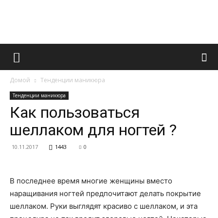
Французский
Домой
Тенденции маникюра
маникюр
Тенденции маникюра
Как пользоваться
шеллаком для ногтей ?
и
10.11.2017
1443
0
все
В последнее время многие женщины вместо
наращивания ногтей предпочитают делать покрытие
шеллаком. Руки выглядят красиво с шеллаком, и эта