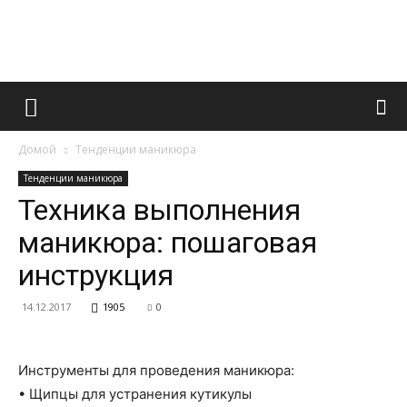
Французский
Домой
Тенденции маникюра
маникюр
Тенденции маникюра
Техника выполнения
маникюра: пошаговая
и
инструкция
14.12.2017
1905
0
все
Инструменты для проведения маникюра:
• Щипцы для устранения кутикулы