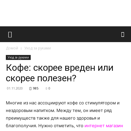
Французский
Домой
Уход за руками
маникюр
Уход за руками
Кофе: скорее вреден или
скорее полезен?
и
01.11.2020
985
0
Многие из нас ассоциируют кофе со стимулятором и
все
нездоровым напитком. Между тем, он имеет ряд
преимуществ также для нашего здоровья и
благополучия. Нужно отметить, что
интернет магазин