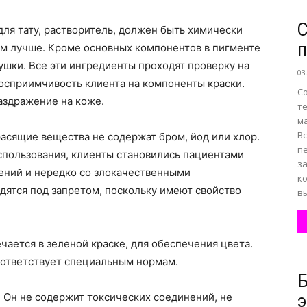
С
для тату, растворитель, должен быть химически
ем лучше. Кроме основных компонентов в пигменте
ушки. Все эти ингредиенты проходят проверку на
03
восприимчивость клиента на компоненты краски.
С
аздражение на коже.
т
м
Вс
расящие вещества не содержат бром, йод или хлор.
п
спользования, клиенты становились пациентами
з
ений и нередко со злокачественными
к
дятся под запретом, поскольку имеют свойство
вы
.
ается в зеленой краске, для обеспечения цвета.
оответствует специальным нормам.
Б
 Он не содержит токсических соединений, не