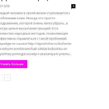
.07.2018
0
аждый человек в своей жизни сталкивается с
роблемами кожи. Иногда это просто
здражение, которое очень легко убрать, а
ногда целые высыпания прыщей. Есть
ножество народных методов, позволяющих
ффективно справляться с такой проблемой.
рейдя по ссылке http://otprishchei.ru/lechenie-
rodnymi-sredstvami/kak-sdelat-boltushku-ot-
yishhey-pomogut-sovetyi-i-ukazaniya-k-priemu...
Узнать больше