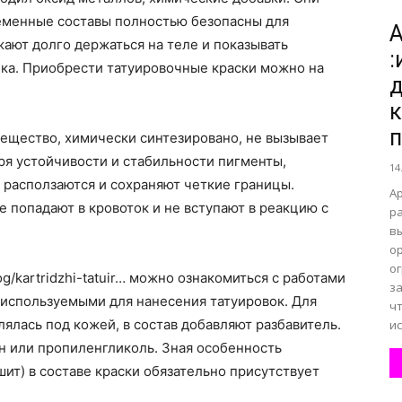
ременные составы полностью безопасны для
А
ают долго держаться на теле и показывать
:
все
нка. Приобрести татуировочные краски можно на
д
к
п
вещество, химически синтезировано, не вызывает
ря устойчивости и стабильности пигменты,
14
о
 расползаются и сохраняют четкие границы.
А
е попадают в кровоток и не вступают в реакцию с
р
в
о
о
log/kartridzhi-tatuir… можно ознакомиться с работами
за
нем
 используемыми для нанесения татуировок. Для
ч
ялась под кожей, в состав добавляют разбавитель.
ис
н или пропиленгликоль. Зная особенность
шит) в составе краски обязательно присутствует