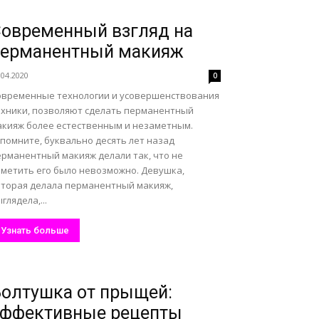
овременный взгляд на
перманентный макияж
.04.2020
0
овременные технологии и усовершенствования
ехники, позволяют сделать перманентный
акияж более естественным и незаметным.
помните, буквально десять лет назад
ерманентный макияж делали так, что не
аметить его было невозможно. Девушка,
оторая делала перманентный макияж,
глядела,...
Узнать больше
олтушка от прыщей:
эффективные рецепты