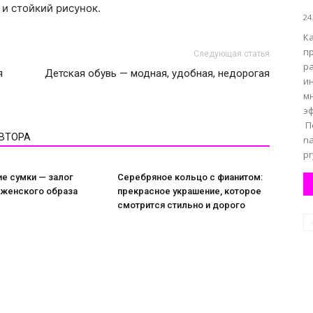
и стойкий рисунок.
24
К
п
Следующая статья
ра
я
Детская обувь — модная, удобная, недорогая
и
м
э
Пе
АВТОРА
na
pr
е сумки — залог
Серебряное кольцо с фианитом:
 женского образа
прекрасное украшение, которое
смотрится стильно и дорого