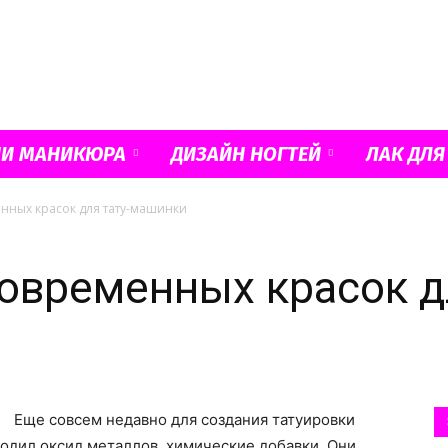
Французский
ИИ МАНИКЮРА
ДИЗАЙН НОГТЕЙ
ЛАК ДЛЯ
нных красок для тату-машинки
маникюр
овременных красок дл
и
Еще совсем недавно для создания татуировки
ходил оксид металлов, химические добавки. Они