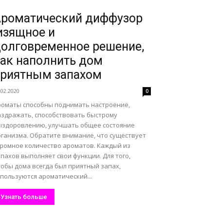
роматический диффузор
изящное и
олговременное решение,
ак наполнить дом
риятным запахом
.02.2020
0
роматы способны поднимать настроение,
аздражать, способствовать быстрому
ыздоровлению, улучшать общее состояние
рганизма. Обратите внимание, что существует
громное количество ароматов. Каждый из
пахов выполняет свои функции. Для того,
тобы дома всегда был приятный запах,
пользуются ароматический...
Узнать больше