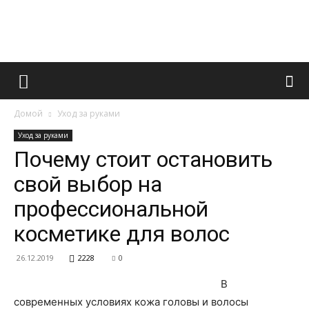
Французский
Домой
Уход за руками
маникюр
Уход за руками
Почему стоит остановить
свой выбор на
и
профессиональной
косметике для волос
все
26.12.2019
2228
0
В
современных условиях кожа головы и волосы