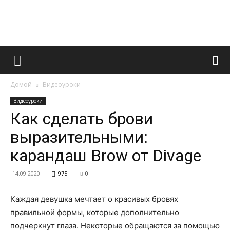
Французский
Домой
Видеоуроки
маникюр
Видеоуроки
Как сделать брови
выразительными:
и
карандаш Brow от Divage
14.09.2020
975
0
все
Каждая девушка мечтает о красивых бровях
правильной формы, которые дополнительно
подчеркнут глаза.
Некоторые обращаются за помощью