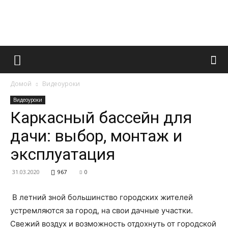
Французский
Домой
Видеоуроки
маникюр
Видеоуроки
Каркасный бассейн для
дачи: выбор, монтаж и
и
эксплуатация
31.03.2020
967
0
все
В летний зной большинство городских жителей
устремляются за город, на свои дачные участки.
Свежий воздух и возможность отдохнуть от городской