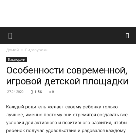
Французский
Домой
Видеоуроки
маникюр
Видеоуроки
Особенности современной,
игровой детской площадки
и
27.04.2020
1136
0
Каждый родитель желает своему ребенку только
все
лучшее, именно поэтому они стремятся создавать все
условия для активного и позитивного развития, чтобы
ребенок получал удовольствие и радовался каждому