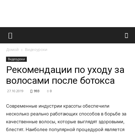
Французский
Домой
Видеоуроки
маникюр
Видеоуроки
Рекомендации по уходу за
волосами после ботокса
и
27.10.2019
993
0
Современные индустрии красоты обеспечили
все
несколько реально работающих способов в борьбе за
качественные волосы, которые выглядят здоровыми,
блестят. Наиболее популярной процедурой является