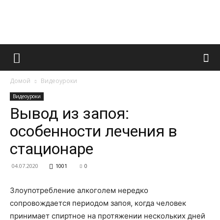
Французский
Домой
Видеоуроки
маникюр
Видеоуроки
Вывод из запоя:
особенности лечения в
и
стационаре
04.07.2020
1001
0
все
Злоупотребление алкоголем нередко
сопровождается периодом запоя, когда человек
принимает спиртное на протяжении нескольких дней