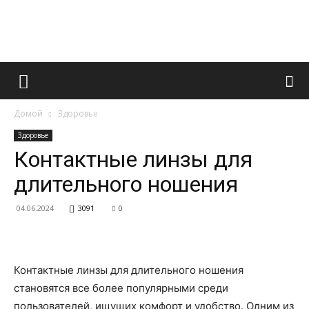
Французский
Домой
Здоровье
маникюр
Здоровье
Контактные линзы для
длительного ношения
и
04.06.2024
3091
0
все
Контактные линзы для длительного ношения
становятся все более популярными среди
пользователей, ищущих комфорт и удобство. Одним из