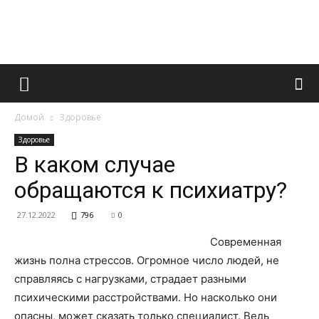
Французский
Домой
Здоровье
маникюр
Здоровье
В каком случае
обращаются к психиатру?
и
27.12.2022
796
0
Современная
все
жизнь полна стрессов. Огромное число людей, не
справляясь с нагрузками, страдает разными
психическими расстройствами. Но насколько они
опасны, может сказать только специалист. Ведь