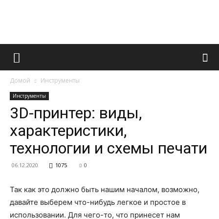
Французский
Домой
Инструменты
маникюр
Инструменты
3D-принтер: виды,
характеристики,
и
технологии и схемы печати
06.12.2020
1075
0
все
Так как это должно быть нашим началом, возможно,
давайте выберем что-нибудь легкое и простое в
использовании.
Для чего-то, что принесет нам