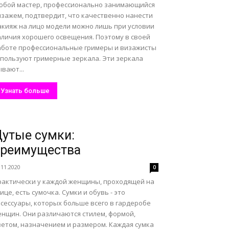
юбой мастер, профессионально занимающийся
изажем, подтвердит, что качественно нанести
акияж на лицо модели можно лишь при условии
аличия хорошего освещения. Поэтому в своей
аботе профессиональные гримеры и визажисты
спользуют гримерные зеркала. Эти зеркала
вают...
Узнать больше
утые сумки:
преимущества
.11.2020
0
рактически у каждой женщины, проходящей на
ице, есть сумочка. Сумки и обувь - это
ксессуары, которых больше всего в гардеробе
енщин. Они различаются стилем, формой,
ветом, назначением и размером. Каждая сумка