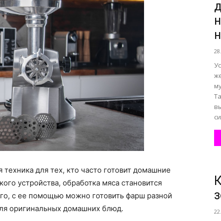
д
н
н
все
28
Ус
же
м
Та
о
в
си
нем
техника для тех, кто часто готовит домашние
К
ого устройства, обработка мяса становится
з
го, с ее помощью можно готовить фарш разной
для оригинальных домашних блюд.
22