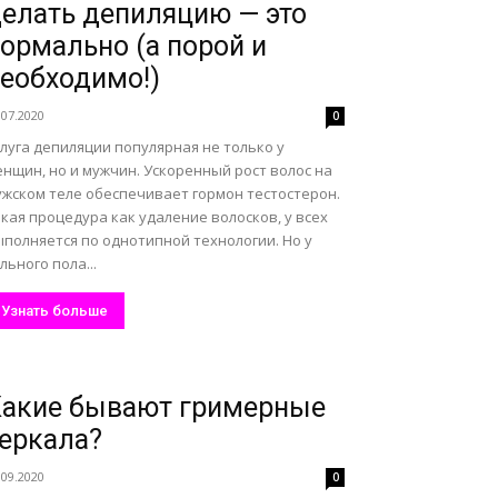
елать депиляцию — это
ормально (а порой и
еобходимо!)
.07.2020
0
луга депиляции популярная не только у
нщин, но и мужчин. Ускоренный рост волос на
ужском теле обеспечивает гормон тестостерон.
кая процедура как удаление волосков, у всех
ыполняется по однотипной технологии. Но у
льного пола...
Узнать больше
акие бывают гримерные
еркала?
.09.2020
0