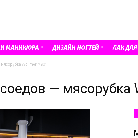
Французский
ИИ МАНИКЮРА
ДИЗАЙН НОГТЕЙ
ЛАК ДЛЯ
 мясорубка Wollmer M901
маникюр
соедов — мясорубка 
и
М