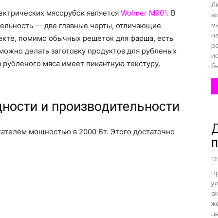
Л
ектрических мясорубок является
Wolmer М901
. В
в
м
тельность — две главные черты, отличающие
н
екте, помимо обычных решеток для фарша, есть
р
 можно делать заготовку продуктов для рубленых
и
з рубленого мяса имеет пикантную текстуру,
бы
ности и производительности
Д
ателем мощностью в 2000 Вт. Этого достаточно
12
П
ул
а
ж
ц