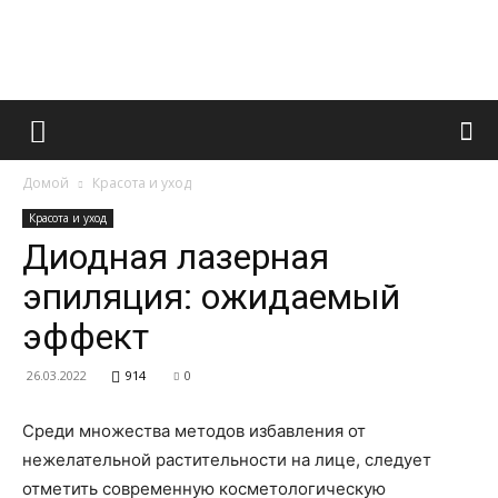
Французский
Домой
Красота и уход
маникюр
Красота и уход
Диодная лазерная
эпиляция: ожидаемый
и
эффект
26.03.2022
914
0
все
Среди множества методов избавления от
нежелательной растительности на лице, следует
отметить современную косметологическую