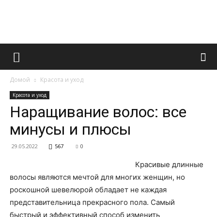
Французский
Домой
Красота и уход
маникюр
Красота и уход
Наращивание волос: все
минусы и плюсы
и
29.05.2022
567
0
Красивые длинные
все
волосы являются мечтой для многих женщин, но
роскошной шевелюрой обладает не каждая
представительница прекрасного пола. Самый
быстрый и эффективный способ изменить