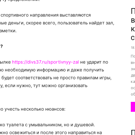
 спортивного направления выставляются
в
все
е деньги, скорее всего, пользователь найдет зал,
к
зметки.
а?
18
П
о
сылке
https://divs37.ru/sportivnyy-zal
не ударит по
в
з
 всю необходимую информацию и даже получить
дв
будет соответствовать не просто правилам игры,
к
, если нужно, тут можно организовать
о
об
нем
но учесть несколько нюансов:
ько туалета с умывальником, но и душевой.
П
жно освежиться и после этого направиться на