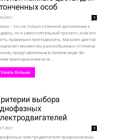
тонченных особ
.06.2021
0
ионы – это не только отличное дополнение к
дарку, но и самостоятельный презент, если его
меть правильно преподносить. Магазин цветов
редлагает множество разнообразных оттенков
ионов, представленным в свежем виде. Во
емя преподнесения их в...
Узнать больше
ритерии выбора
однофазных
лектродвигателей
.07.2021
0
днофазные электродвигатели предназначены