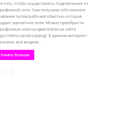
ля того, чтобы осуществлять подключение от
днофазной сети. Они получили собственное
азвание путем рабочей обмотки, которая
оздает магнитное поле. Можно приобрести
днофазные электродвигатели на сайте
tps://elmo.ua/uk/catalog/. В данном интернет-
газине, все модели...
Узнать больше