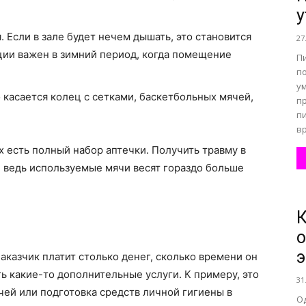
у
 Если в зале будет нечем дышать, это становится
27
ции важен в зимний период, когда помещение
П
по
у
 касается колец с сетками, баскетбольных мячей,
п
п
вр
 есть полный набор аптечки. Получить травму в
 ведь используемые мячи весят гораздо больше
К
э
аказчик платит столько денег, сколько времени он
ь какие-то дополнительные услуги. К примеру, это
31
ей или подготовка средств личной гигиены в
О