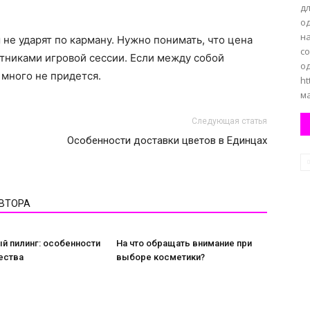
д
о
н
не ударят по карману. Нужно понимать, что цена
с
тниками игровой сессии. Если между собой
о
 много не придется.
ht
ма
Следующая статья
Особенности доставки цветов в Единцах
АВТОРА
й пилинг: особенности
На что обращать внимание при
ества
выборе косметики?