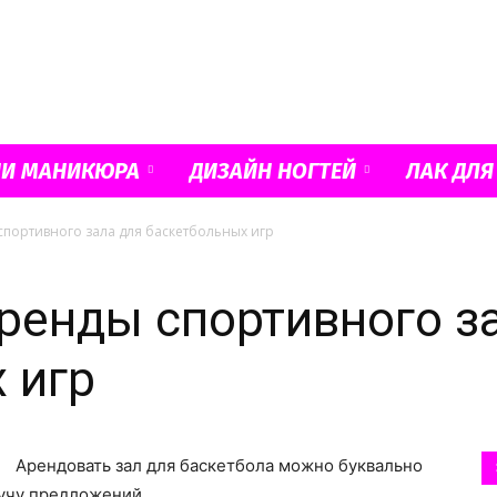
Французский
ИИ МАНИКЮРА
ДИЗАЙН НОГТЕЙ
ЛАК ДЛЯ
портивного зала для баскетбольных игр
маникюр
ренды спортивного з
 игр
и
Арендовать зал для баскетбола можно буквально
кучу предложений.