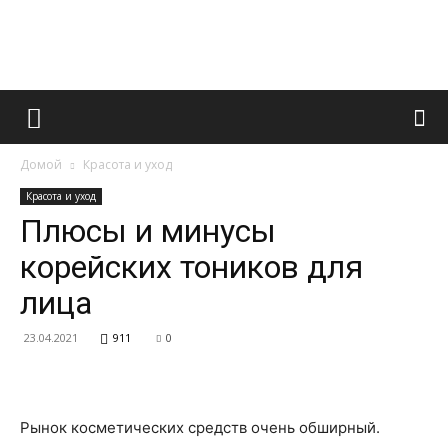
Французский
Домой
Красота и уход
маникюр
Красота и уход
Плюсы и минусы
корейских тоников для
и
лица
23.04.2021
911
0
все
Рынок косметических средств очень обширный.