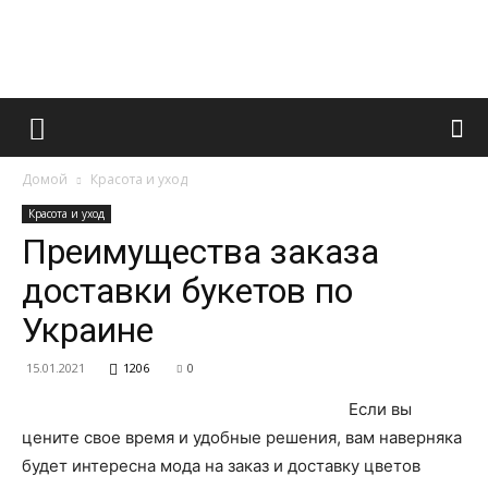
Французский
Домой
Красота и уход
маникюр
Красота и уход
Преимущества заказа
доставки букетов по
и
Украине
15.01.2021
1206
0
все
Если вы
цените свое время и удобные решения, вам наверняка
будет интересна мода на заказ и доставку цветов