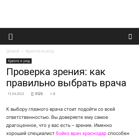
Французский
Домой
Красота и уход
маникюр
Красота и уход
Проверка зрения: как
правильно выбрать врача
и
13.04.2023
3125
0
К выбору глазного врача стоит подойти со всей
все
ответственностью. Вы доверяете ему самое
драгоценное, что у вас есть – зрение. Именно
хороший специалист
бойко врач краснодар
способен