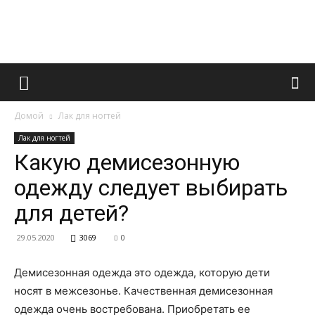
Французский
Домой
Лак для ногтей
маникюр
Лак для ногтей
Какую демисезонную
одежду следует выбирать
и
для детей?
29.05.2020
3069
0
все
Демисезонная одежда это одежда, которую дети
носят в межсезонье.
Качественная демисезонная
одежда очень востребована. Приобретать ее