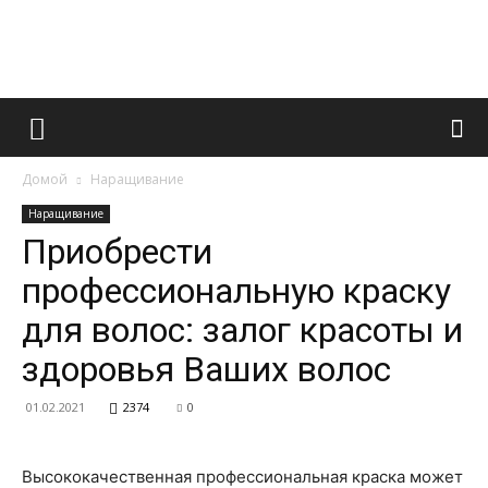
Французский
Домой
Наращивание
маникюр
Наращивание
Приобрести
профессиональную краску
и
для волос: залог красоты и
здоровья Ваших волос
все
01.02.2021
2374
0
Высококачественная профессиональная краска может