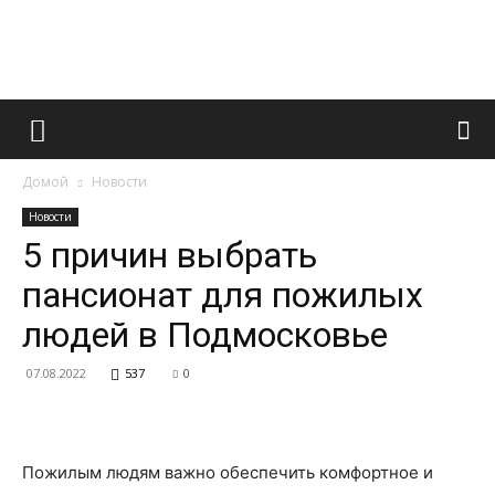
Французский
Домой
Новости
маникюр
Новости
5 причин выбрать
пансионат для пожилых
и
людей в Подмосковье
07.08.2022
537
0
все
Пожилым людям важно обеспечить комфортное и