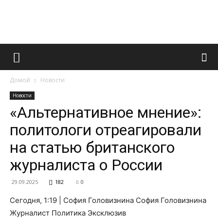
Французский
Домой
Новости
маникюр
Новости
«Альтернативное мнение»:
политологи отреагировали
и
на статью британского
журналиста о России
все
29.09.2025
182
0
Сегодня, 1:19 | София Головизнина София Головизнина
Журналист Политика Эксклюзив