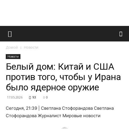
Французский
Домой
Новости
маникюр
Новости
Белый дом: Китай и США
против того, чтобы у Ирана
и
было ядерное оружие
17.05.2026
93
0
все
Сегодня, 21:39 | Светлана Стофорандова Светлана
Стофорандова Журналист Мировые новости