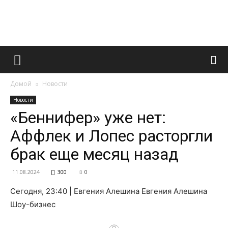
Французский
Домой
Новости
маникюр
Новости
«Беннифер» уже нет:
Аффлек и Лопес расторгли
и
брак еще месяц назад
11.08.2024
300
0
все
Сегодня, 23:40 | Евгения Алешина Евгения Алешина
Шоу-бизнес