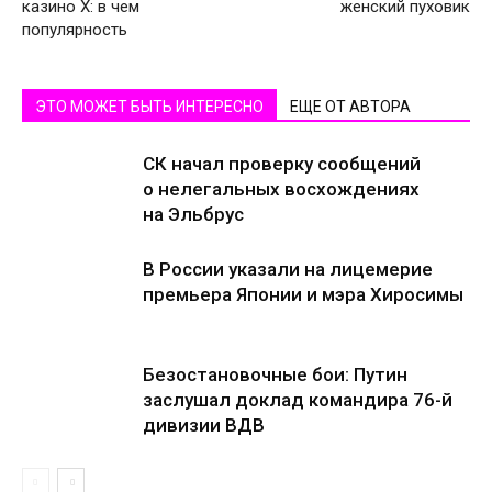
казино Х: в чем
женский пуховик
популярность
ЭТО МОЖЕТ БЫТЬ ИНТЕРЕСНО
ЕЩЕ ОТ АВТОРА
СК начал проверку сообщений
о нелегальных восхождениях
на Эльбрус
В России указали на лицемерие
премьера Японии и мэра Хиросимы
Безостановочные бои: Путин
заслушал доклад командира 76-й
дивизии ВДВ