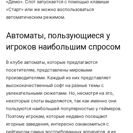
«Демо». Слот запускается с помощью клавиши
«Старт» или же можно воспользоваться
автоматическим режимом.
Автоматы, пользующиеся у
игроков наибольшим спросом
В клубе автоматы, которые предлагаются
посетителям, представлены мировыми
производителями. Каждый из них представляет
высококачественный софт на разные темы с
увлекательными сюжетами. Но, несмотря на это,
некоторые слоты выделяются, так как именно они
пользуются наибольшей популярностью у геймеров.
Поэтому игрокам, которые недавно посещают
игорные заведения, интересно ознакомиться с
рейтингом самых востребованных аппаратов, в их