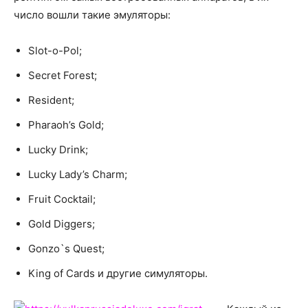
число вошли такие эмуляторы:
Slot-o-Pol;
Secret Forest;
Resident;
Pharaoh’s Gold;
Lucky Drink;
Lucky Lady’s Charm;
Fruit Cocktail;
Gold Diggers;
Gonzo`s Quest;
King of Cards и другие симуляторы.