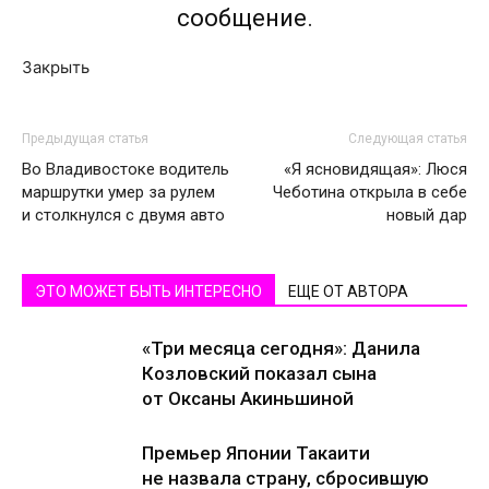
сообщение.
Закрыть
Предыдущая статья
Следующая статья
Во Владивостоке водитель
«Я ясновидящая»: Люся
маршрутки умер за рулем
Чеботина открыла в себе
и столкнулся с двумя авто
новый дар
ЭТО МОЖЕТ БЫТЬ ИНТЕРЕСНО
ЕЩЕ ОТ АВТОРА
«Три месяца сегодня»: Данила
Козловский показал сына
от Оксаны Акиньшиной
Премьер Японии Такаити
не назвала страну, сбросившую