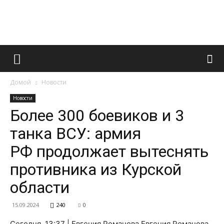
Французский
Домой
Новости
маникюр
Новости
Более 300 боевиков и 3
танка ВСУ: армия
и
РФ продолжает вытеснять
противника из Курской
все
области
15.09.2024
240
0
Сегодня, 13:37 | Евгения Романова Евгения Романова