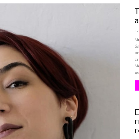
T
а
все
07
М
бл
а
ст
о
М
де
нем
Е
п
г