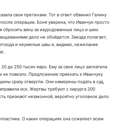
азала свои претензии. Тот в ответ обвинил Галину
 после операции. Боня уверена, что Иванчук просто
я сбросить вину за изуродованные лицо и шею
увещеваниями дело не обойдется. Звезда полагает,
 отсюда и неумелые швы и, видимо, нежелание
ат.
 20 до 250 тысяч евро. Ему за свое лицо заплатила
ем не повезло. Предложение приехать к Иванчуку
щины сразу отвергли. Они намерены подать в суд,
аправили иск. Жертвы требуют с хирурга 200
сть признают незаконной, вероятно уголовное дело
е пластике. О каких операциях она сожалеет всем