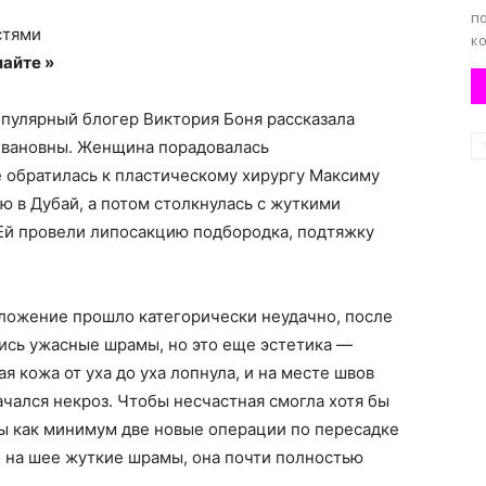
п
стями
ко
айте »
опулярный блогер Виктория Боня рассказала
Ивановны. Женщина порадовалась
 обратилась к пластическому хирургу Максиму
ю в Дубай, а потом столкнулась с жуткими
 Ей провели липосакцию подбородка, подтяжку
оложение прошло категорически неудачно, после
лись ужасные шрамы, но это еще эстетика —
я кожа от уха до уха лопнула, и на месте швов
ачался некроз. Чтобы несчастная смогла хотя бы
мы как минимум две новые операции по пересадке
то на шее жуткие шрамы, она почти полностью