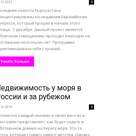
.12.2021
0
оследние новости Кыргызстана
концентрированы на недавнем Евразийском
нгрессе, который прошел в начале этого
сяца - 2 декабря. Данный проект является
убличным совещанием, проходит ежегодно на
ротяжении нескольких лет. Программа
рекомендовала себя с лучшей...
Узнать больше
едвижимость у моря в
оссии и за рубежом
.12.2019
0
бсолютно каждый человек в своих мечтах и
нтазиях представляет, как будет сидеть в
бственном домике на берегу моря. Это та
чта, которая с нами с самого детства. Однако