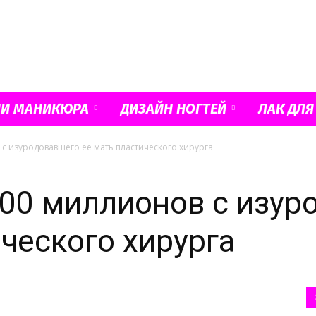
Французский
ИИ МАНИКЮРА
ДИЗАЙН НОГТЕЙ
ЛАК ДЛЯ
 с изуродовавшего ее мать пластического хирурга
маникюр
200 миллионов с изур
ического хирурга
и