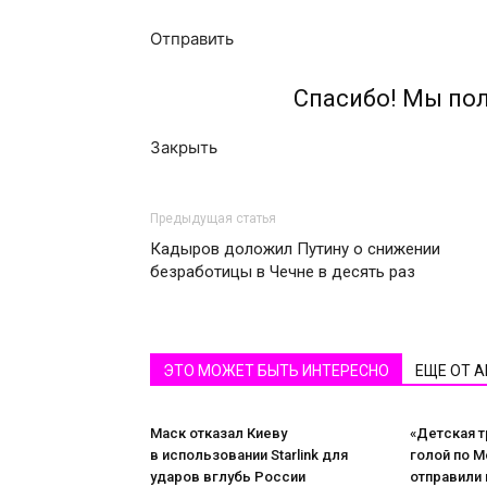
Отправить
Спасибо! Мы по
Закрыть
Предыдущая статья
Кадыров доложил Путину о снижении
безработицы в Чечне в десять раз
ЭТО МОЖЕТ БЫТЬ ИНТЕРЕСНО
ЕЩЕ ОТ 
Маск отказал Киеву
«Детская т
в использовании Starlink для
голой по М
ударов вглубь России
отправили