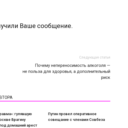
лучили Ваше сообщение.
Следующая статья
Почему непереносимость алкоголя —
не польза для здоровья, а дополнительный
риск
АВТОРА
равма»: гулявшую
Путин провел оперативное
оскве Брагину
совещание с членами Совбеза
 под домашний арест