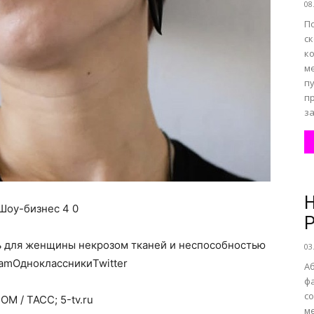
08
П
с
ко
ме
п
п
за
Н
Шоу-бизнес 4 0
Р
ь для женщины некрозом тканей и неспособностью
03
ramОдноклассникиTwitter
А
фа
со
OM / ТАСС; 5-tv.ru
ме