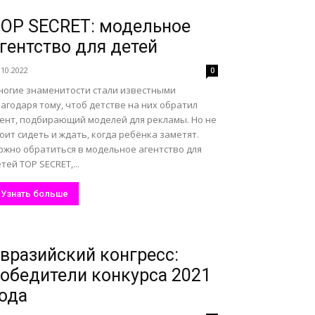
OP SECRET: модельное
гентство для детей
.10.2022
0
ногие знаменитости стали известными
агодаря тому, чтоб детстве на них обратил
гент, подбирающий моделей для рекламы. Но не
оит сидеть и ждать, когда ребёнка заметят.
ожно обратиться в модельное агентство для
тей TOP SECRET,...
Узнать больше
вразийский конгресс:
обедители конкурса 2021
ода