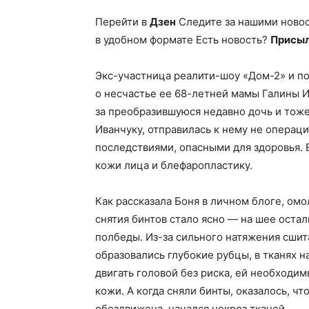
Перейти в
Дзен
Следите за нашими ново
в удобном формате Есть новость?
Присыл
Экс-участница реалити-шоу «Дом-2» и п
о несчастье ее 68-летней мамы Галины 
за преобразившуюся недавно дочь и тоже
Иванчуку, отправилась к нему не операци
последствиями, опасными для здоровья.
кожи лица и блефаропластику.
Как рассказала Боня в личном блоге, ом
снятия бинтов стало ясно — на шее оста
полбеды. Из-за сильного натяжения сшита
образовались глубокие рубцы, в тканях н
двигать головой без риска, ей необходи
кожи. А когда сняли бинты, оказалось, ч
обездвижена, начался некроз тканей.