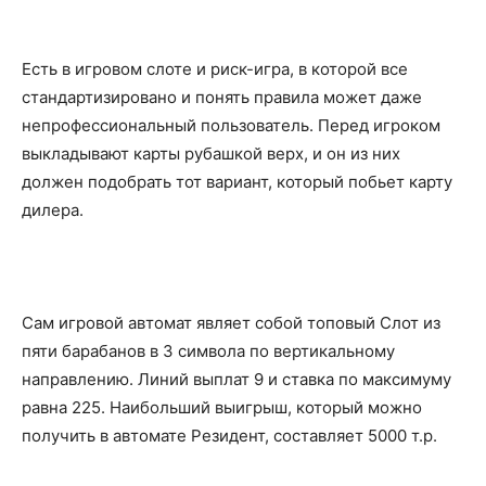
Есть в игровом слоте и риск-игра, в которой все
стандартизировано и понять правила может даже
непрофессиональный пользователь. Перед игроком
выкладывают карты рубашкой верх, и он из них
должен подобрать тот вариант, который побьет карту
дилера.
Сам игровой автомат являет собой топовый Слот из
пяти барабанов в 3 символа по вертикальному
направлению. Линий выплат 9 и ставка по максимуму
равна 225. Наибольший выигрыш, который можно
получить в автомате Резидент, составляет 5000 т.р.