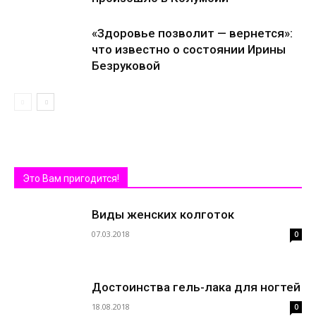
«Здоровье позволит — вернется»:
что известно о состоянии Ирины
Безруковой
Это Вам пригодится!
Виды женских колготок
07.03.2018
0
Достоинства гель-лака для ногтей
18.08.2018
0