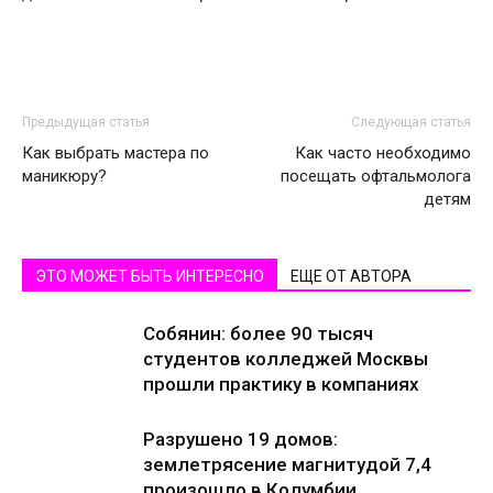
Предыдущая статья
Следующая статья
Как выбрать мастера по
Как часто необходимо
маникюру?
посещать офтальмолога
детям
ЭТО МОЖЕТ БЫТЬ ИНТЕРЕСНО
ЕЩЕ ОТ АВТОРА
Собянин: более 90 тысяч
студентов колледжей Москвы
прошли практику в компаниях
Разрушено 19 домов:
землетрясение магнитудой 7,4
произошло в Колумбии