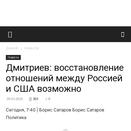
Французский
Домой
Новости
маникюр
Новости
Дмитриев: восстановление
отношений между Россией
и
и США возможно
09.05.2025
303
0
все
Сегодня, 7:40 | Борис Сатаров Борис Сатаров
Политика