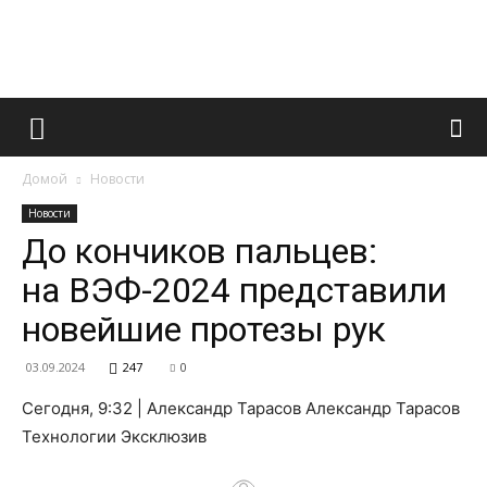
Французский
Домой
Новости
маникюр
Новости
До кончиков пальцев:
на ВЭФ-2024 представили
и
новейшие протезы рук
03.09.2024
247
0
все
Сегодня, 9:32 | Александр Тарасов Александр Тарасов
Технологии Эксклюзив