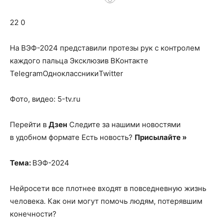
о
22 0
нем
На ВЭФ-2024 представили протезы рук с контролем
каждого пальца
Эксклюзив ВКонтакте
TelegramОдноклассникиTwitter
Фото, видео: 5-tv.ru
Перейти в
Дзен
Следите за нашими новостями
в удобном формате Есть новость?
Присылайте »
Тема:
ВЭФ-2024
Нейросети все плотнее входят в повседневную жизнь
человека. Как они могут помочь людям, потерявшим
конечности?