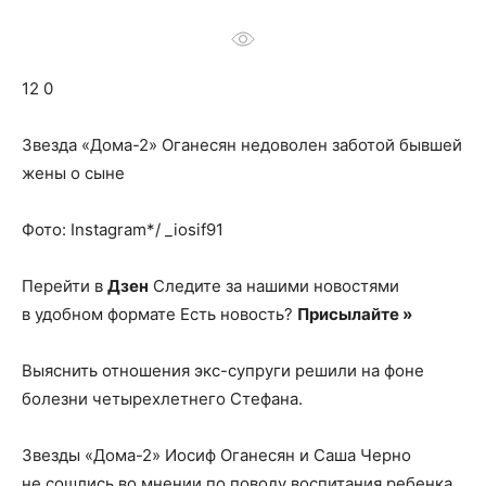
о
12 0
нем
Звезда «Дома-2» Оганесян недоволен заботой бывшей
жены о сыне
Фото: Instagram*/ _iosif91
Перейти в
Дзен
Следите за нашими новостями
в удобном формате Есть новость?
Присылайте »
Выяснить отношения экс-супруги решили на фоне
болезни четырехлетнего Стефана.
Звезды «Дома-2» Иосиф Оганесян и Саша Черно
не сошлись во мнении по поводу воспитания ребенка.