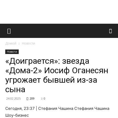
Французский
Домой
Новости
маникюр
Новости
«Доиграется»: звезда
«Дома-2» Иосиф Оганесян
и
угрожает бывшей из-за
сына
все
24.02.2025
209
0
Сегодня, 23:37 | Стефания Чашина Стефания Чашина
Шоу-бизнес